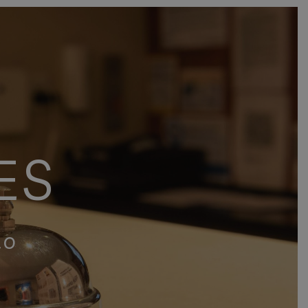
ES
to