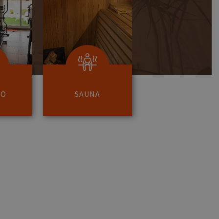
IO
SAUNA