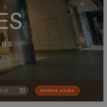
ES
res
RESERVE AHORA